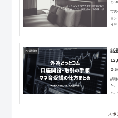
20
市営
ョン
う見
話
お得活動
13
20
話題
た。
ム」
スポ