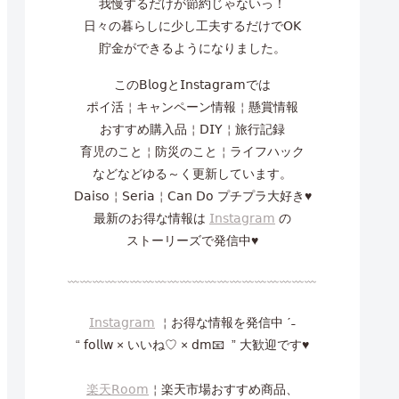
我慢するだけが節約じゃないっ！
日々の暮らしに少し工夫するだけで𝖮𝖪
貯金ができるようになりました。
この𝖡𝗅𝗈𝗀と𝖨𝗇𝗌𝗍𝖺𝗀𝗋𝖺𝗆では
ポイ活￤キャンペーン情報￤懸賞情報
おすすめ購入品￤𝖣𝖨𝖸￤旅行記録
育児のこと￤防災のこと￤ライフハック
などなどゆる～く更新しています。
𝖣𝖺𝗂𝗌𝗈￤𝖲𝖾𝗋𝗂𝖺￤𝖢𝖺𝗇 𝖣𝗈 プチプラ大好き♥
最新のお得な情報は
𝖨𝗇𝗌𝗍𝖺𝗀𝗋𝖺𝗆
の
ストーリーズで発信中♥
﹏﹏﹏﹏﹏﹏﹏﹏﹏﹏﹏﹏﹏﹏﹏﹏﹏﹏﹏﹏
𝖨𝗇𝗌𝗍𝖺𝗀𝗋𝖺𝗆
￤お得な情報を発信中 ˊ˗
“ 𝖿𝗈𝗅𝗅𝗐 × いいね♡ × 𝖽𝗆📧 ” 大歓迎です♥
楽天𝖱𝗈𝗈𝗆
￤楽天市場おすすめ商品、