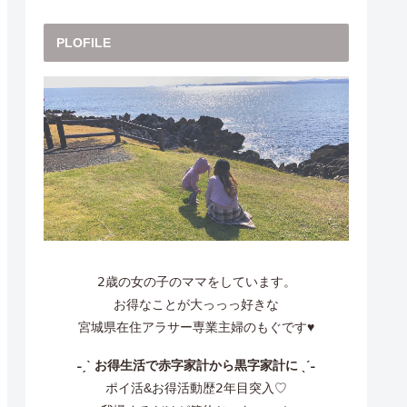
PLOFILE
𝟤歳の女の子のママをしています。
お得なことが大っっっ好きな
宮城県在住アラサー専業主婦のもぐです♥
˗ˏˋ お得生活で赤字家計から黒字家計に ˎˊ˗
ポイ活&お得活動歴𝟤年目突入♡