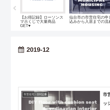
のお誕生
【お得記録】ローソンス
仙台市の市営住宅の申
❤︎ 赤ち
マホくじで大量商品
込みから入居までの流
温泉旅行
GET♥
泊編 ／
2019-12
市
市営住宅・DIY記事
ッ