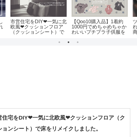
し
市営住宅をDIY❤一気に北
【Qoo10購入品】1着約
れ
欧風❤クッションフロア
1000円でめちゃめちゃか
れ
（クッションシート）で
わいいプチプラ子供服を
商
床をリメイクしました。
GET❤Qoo10おすすめの
公
海外ショップ❤
営住宅をDIY❤一気に北欧風❤クッションフロア（ク
ションシート）で床をリメイクしました。