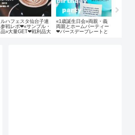
ツルハフェスタ仙台子連
«1歳誕生日会»両親・義
リトル
参戦レポ❤︎«サンプル・
両親とホームパーティー
加して
品»大量GET❤︎戦利品大
❤︎バースデープレートと
感想とお
開❤︎
おすすめチュチュスカー
ト・オリジナル一升餅